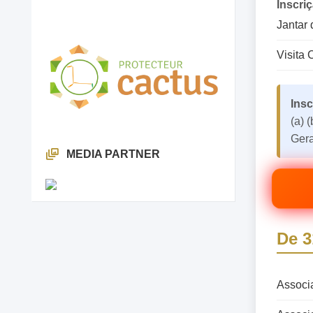
Inscri
Jantar 
Visita
Insc
(a) (
Gera
MEDIA PARTNER
De 3
Associ