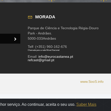
MORADA
Parque de Ciência e Tecnologia Régia-Douro
Park - Andrães.
5000-033Andrães
Telf: (+351) 960-162-676
Chamada para a rede Móvel Nacional
Email:
info@eurocastanea.pt
refcast@gmail.pt
www.SooS.info
or serviço. Ao continuar, aceita o seu uso.
Saber Mais