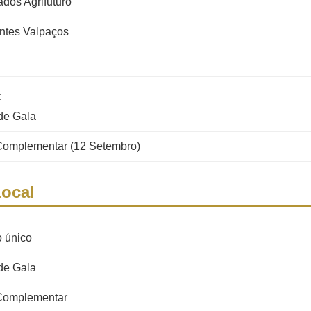
dos Agrifuturo
ntes Valpaços
:
de Gala
 Complementar (12 Setembro)
ocal
o único
de Gala
 Complementar