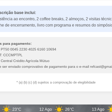
scrição base inclui:
stência ao encontro, 2 coffee breaks, 2 almoços, 2 visitas técnic
he de encerramento, livro com programa e resumos do simpósi
s para pagamento:
:
PT50 0045 2230 4025 6160 10694
T:
CCCMPTPL
 Central Crédito Agrícola Mútuo
e ser enviado comprovativo de pagamento para o e-mail refcast@gmai
* (a) (b) (c) (d) sujeitos a comprovação de elegibilidade
23°C
12 Ago
26°C
13 Ago
2