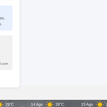
as,
o.
l.com
9°C
14 Ago
28°C
15 Ago
28°C