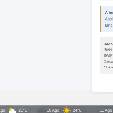
A in
Assi
lanc
Dado
IBAN
SWIF
Caixa
* Dev
21°C
10 Ago
24°C
11 Ago