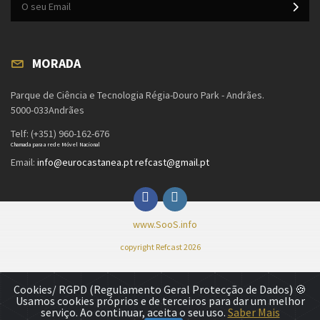
MORADA
Parque de Ciência e Tecnologia Régia-Douro Park - Andrães.
5000-033Andrães
Telf: (+351) 960-162-676
Chamada para a rede Móvel Nacional
Email:
info@eurocastanea.pt refcast@gmail.pt
www.SooS.info
copyright Refcast 2026
Cookies/ RGPD (Regulamento Geral Protecção de Dados)
🍪
Usamos cookies próprios e de terceiros para dar um melhor
serviço. Ao continuar, aceita o seu uso.
Saber Mais